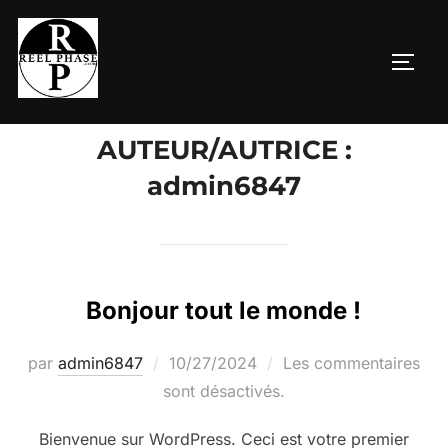
Aller
au
PERM
contenu
AUTEUR/AUTRICE :
admin6847
Bonjour tout le monde !
Publié
par
admin6847
10/27/2024
Les commentaires
le
sont désactivés.
Bienvenue sur WordPress. Ceci est votre premier